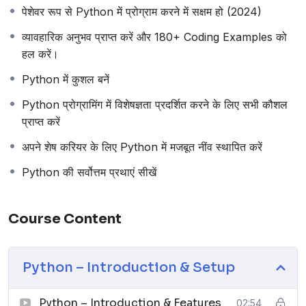
स्क्रिप्टिंग के लिए एक आदर्श भाषा माना जाता है। गुइडो वैन रोसुम द्वारा
पेशेवर रूप से Python में प्रोग्राम करने में सक्षम हो (2024)
विकसित और पहली बार 1991 में जारी की गई एक उच्च-स्तरीय प्रोग्रामिंग
भाषा। 75% से अधिक प्रोग्रामर मानते हैं कि पायथन में डेटा साइंस
व्यावहारिक अनुभव प्राप्त करें और 180+ Coding Examples को
कौशल होना चाहिए।
हल करें।
Python Features
Python में कुशल बनें
Python प्रोग्रामिंग में विशेषज्ञता प्रदर्शित करने के लिए सभी कौशल
Open Source
प्राप्त करें
High-level programming language
Multiple Programming-paradigms
अपने शेष करियर के लिए Python में मजबूत नींव स्थापित करें
(object-oriented, functional programming,
Python की सर्वोत्तम प्रथाएं सीखें
imperative, etc.)
Interpreted language
Dynamically Typed
Course Content
Cross-Platform
Lesser LOC (Line of codes)
Course Lessons
Python – Introduction & Setup
Python – Introduction
Python – Introduction & Features
02:54