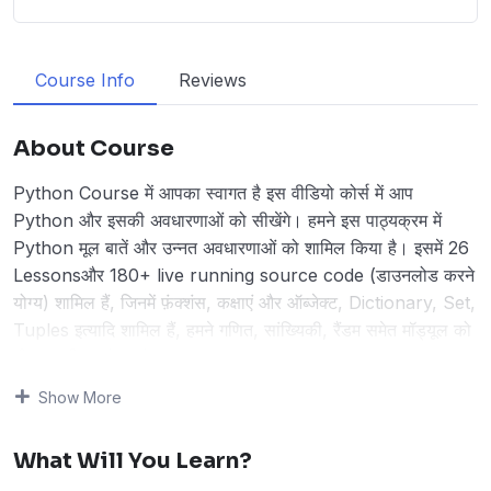
Course Info
Reviews
About Course
Python Course में आपका स्वागत है इस वीडियो कोर्स में आप
Python और इसकी अवधारणाओं को सीखेंगे। हमने इस पाठ्यक्रम में
Python मूल बातें और उन्नत अवधारणाओं को शामिल किया है। इसमें 26
Lessonsऔर 180+ live running source code (डाउनलोड करने
योग्य) शामिल हैं, जिनमें फ़ंक्शंस, कक्षाएं और ऑब्जेक्ट, Dictionary, Set,
Tuples इत्यादि शामिल हैं, हमने गणित, सांख्यिकी, रैंडम समेत मॉड्यूल को
भी कवर किया है। वगैरह।
Note:
Python 3.12 वर्तमान Python version है और इस
Show More
ट्यूटोरियल में शामिल है।
Python एक शक्तिशाली, व्याख्या की गई, ऑब्जेक्ट-ओरिएंटेड प्रोग्रामिंग
What Will You Learn?
भाषा है। इसका उपयोग कई क्षेत्रों में विकास के लिए किया जाता है और इसे