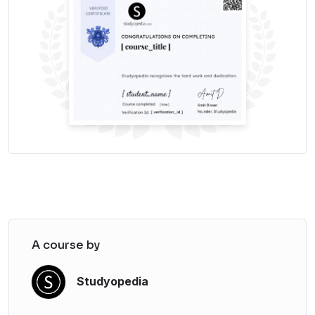
The average salary for an AI Prompt Engineer is
$1,50,181 per year in the US (Glassdoor stats).
A course by
Studyopedia