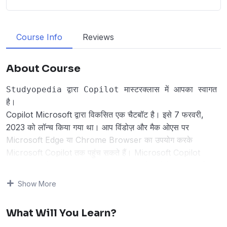
Course Info
Reviews
About Course
Studyopedia द्वारा Copilot मास्टरक्लास में आपका स्वागत 
है।
Copilot Microsoft द्वारा विकसित एक चैटबॉट है। इसे 7 फरवरी,
2023 को लॉन्च किया गया था। आप विंडोज़ और मैक ओएस पर
Microsoft Edge या Chrome Browser का उपयोग करके
Microsoft Copilot तक पहुंच सकते हैं। Microsoft Copilot
आपका रोजमर्रा का AI साथी है। यहां
Copilot
के बारे में कुछ मुख्य बिंदु
दिए गए हैं:
Show More
एक Large Language Model भाषा मॉडल (LLM) पर आधारित
है।
What Will You Learn?
यह उत्पादकता बढ़ाने, रचनात्मकता को अनलॉक करने और सरल चैट