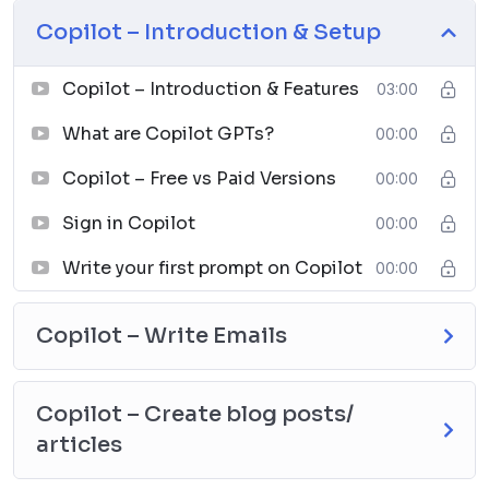
letters with the click of a button.
Copilot – Introduction & Setup
Learn coding
Write advertisements
Fix the grammar
Copilot – Introduction & Features
03:00
Plan your vacation
What are Copilot GPTs?
00:00
Write a meal plan
Create a workout plan
Copilot – Free vs Paid Versions
00:00
Course Lessons
Sign in Copilot
00:00
Section 1: Intro & Setup
Write your first prompt on Copilot
00:00
CoPilot – Intro & Features
What is a CoPilot GPT
Copilot – Write Emails
CoPilot Free vs Paid versions
Sign in to CoPilot on any browser
Write your first Prompt in Copilot
Copilot – Create blog posts/
Section 2: Write Emails
articles
Write professional emails, set the tone, length, etc.
Section 3: Create Blog Posts / Article