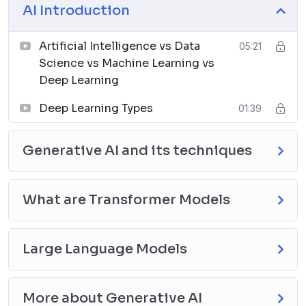
Section D: Large Language Models
AI Introduction
Large Language Models (LLMs) and their use case
Section E: More about Generative AI
Artificial Intelligence vs Data
05:21
Generative AI – Applications & Challenges
Science vs Machine Learning vs
Generative AI – Chatbots (Model Types)
Deep Learning
Generative AI – Features & Examples
Section F: Prompts and AI Chatbots
Deep Learning Types
01:39
What are Prompts
Popular AI Chatbots
Generative AI and its techniques
What are Transformer Models
Large Language Models
More about Generative AI